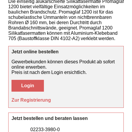
Feuerlöscher
Die einseitig alukarschierte Silikatfasermatte Promaglaf
1200 bietet vielfältige Einsatzmöglichkeiten im
baulichen Brandschutz. Promaglaf 1200 ist für das
Beschilderung
schubelastische Ummanteln von nichtbrennbaren
Rohren Ø 160 mm, bei deren Durchtritt durch
Brandabschnittswände, geeignet. Promaglaf 1200
Silikatfasermatten können mit Aluminium-Klebeband
705 (Baustoffklasse DIN 4102-A2) verklebt werden.
Jetzt online bestellen
Gewerbekunden können dieses Produkt ab sofort
online erwerben.
Preis ist nach dem Login ersichtlich.
Login
Zur Registrierung
Jetzt bestellen und beraten lassen
02233-3980-0