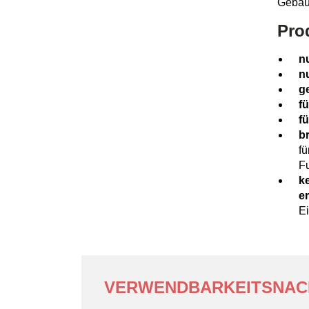
Gebä
Prod
nu
nu
g
f
f
b
fü
F
k
er
Ei
VERWENDBARKEITSNAC