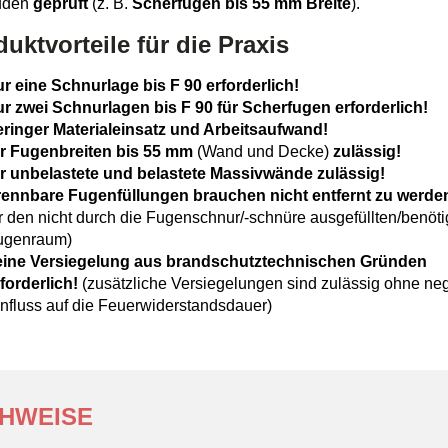
uden
geprüft
(z. B.
Scherfugen bis 55 mm Breite
).
uktvorteile für die Praxis
r eine Schnurlage bis F 90 erforderlich!
r zwei Schnurlagen bis F 90 für Scherfugen erforderlich!
eringer Materialeinsatz und Arbeitsaufwand!
ür Fugenbreiten bis 55 mm
(Wand und Decke)
zulässig!
ür unbelastete und belastete Massivwände zulässig!
rennbare Fugenfüllungen brauchen nicht entfernt zu werde
r den nicht durch die Fugenschnur/-schnüre ausgefüllten/benöti
ugenraum)
eine Versiegelung aus brandschutztechnischen Gründen
forderlich!
(zusätzliche Versiegelungen sind zulässig ohne ne
nfluss auf die Feuerwiderstandsdauer)
HWEISE