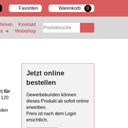
Favoriten
Warenkorb
0
ehmen
Kontakt
bs ◄
Webshop
Jetzt online
bestellen
t)
für
Gewerbekunden können
 120
dieses Produkt ab sofort online
erwerben.
 den
Preis ist nach dem Login
ersichtlich.