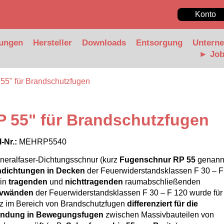
Konto
ungen
Hersteller
Downloads
Entsorgung
Untern
► Jo
 55" für Brandschutzfugen
P 55" für Brandschutzfugen
l-Nr.:
MEHRP5540
neralfaser-Dichtungsschnur (kurz
Fugenschnur RP 55
genann
dichtungen in Decken
der Feuerwiderstandsklassen F 30 – F
 in
tragenden
und
nichttragenden
raumabschließenden
ivwänden
der Feuerwiderstandsklassen F 30 – F 120 wurde für
tz im Bereich von Brandschutzfugen
differenziert
für die
ndung in Bewegungsfugen
zwischen Massivbauteilen von