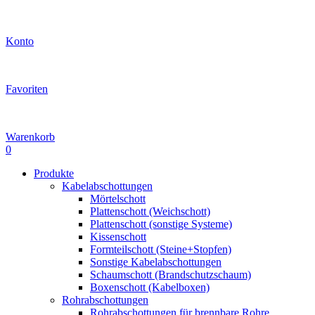
Konto
Favoriten
Warenkorb
0
Produkte
Kabelabschottungen
Mörtelschott
Plattenschott (Weichschott)
Plattenschott (sonstige Systeme)
Kissenschott
Formteilschott (Steine+Stopfen)
Sonstige Kabelabschottungen
Schaumschott (Brandschutzschaum)
Boxenschott (Kabelboxen)
Rohrabschottungen
Rohrabschottungen für brennbare Rohre