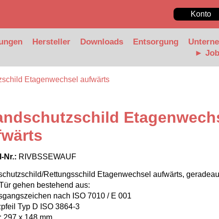
Konto
ungen
Hersteller
Downloads
Entsorgung
Untern
► Jo
zschild Etagenwechsel aufwärts
andschutzschild Etagenwech
fwärts
l-Nr.:
RIVBSSEWAUF
chutzschild/Rettungsschild Etagenwechsel aufwärts, geradeau
 Tür gehen bestehend aus:
sgangszeichen nach ISO 7010 / E 001
pfeil Typ D ISO 3864-3
: 297 x 148 mm