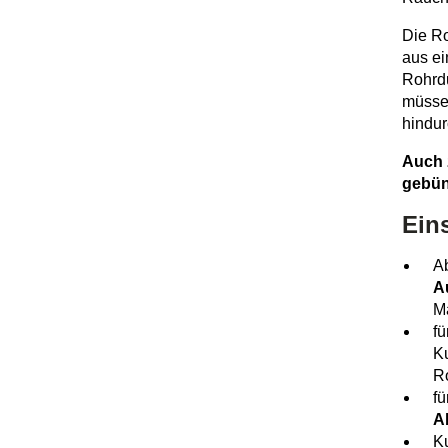
Die R
aus ei
Rohrdu
müssen
hindur
Auch 
gebünd
Eins
Ab
A
M
fü
Ku
R
fü
A
Ku