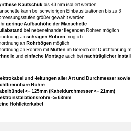
ynthese-Kautschuk
bis 43 mm isoliert werden
nschette kann bei schwierigen Einbausituationen bis zu 3
bmessungsstufen größer gewählt werden
ehr
geringe Aufbauhöhe der Manschette
ullabstand
bei nebeneinander liegenden Rohren möglich
nordnung an
schrägen Rohren
möglich
nordnung an
Rohrbögen
möglich
nordnung an Rohren mit
Muffen
im Bereich der Durchführung m
chnelle
und
einfache Montage
auch bei
nachträglicher Instal
lektrokabel und -leitungen aller Art und Durchmesser sowie
ichtbrennbare Rohre
abelbündel <= 125mm (Kabeldurchmesser <= 21mm)
lektroinstallationsrohre <= 63mm
ine Hohlleiterkabel