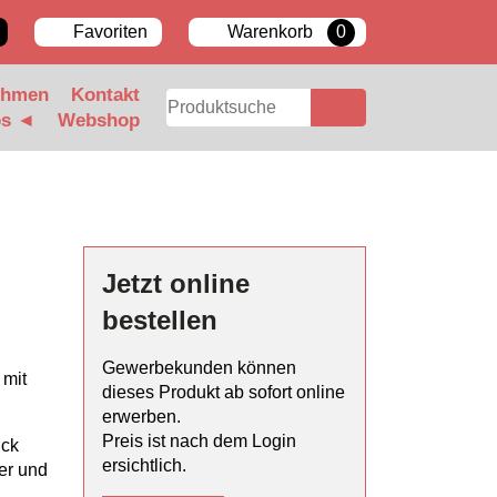
Favoriten
Warenkorb
0
ehmen
Kontakt
bs ◄
Webshop
Jetzt online
bestellen
Gewerbekunden können
 mit
dieses Produkt ab sofort online
erwerben.
Preis ist nach dem Login
uck
ersichtlich.
uer und