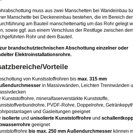
ohrabschottung muss aus zwei Manschetten bei Wandeinbau b
ner Manschette bei Deckeneinbau bestehen, die im Bereich der
rchführung am Bauteil manschettenartig um das Rohr gelegt 
, sowie ggf. aus einem Verschluss der Restfuge zwischen de
chgeführten Rohr und dem Bauteil.
zur brandschutztechnischen Abschottung einzelner oder
elter Elektroinstallationsrohre.
atzbereiche/Vorteile
schottung von Kunstsstoffrohren bis
max. 315 mm
ußendurchmesser
in Massivwänden, Leichten Trennwänden 
assivdecken
r Kunststoffrohre, mineralfaserverstärkte Kunststoffe,
nststoffverbundrohre, PVDF-Rohre, Doppelrohre, Getränkepyt
ohrpostanlagen und Gasleitungen geeignet
r
isolierte
und
unisolierte Kunststoffrohre
und
schallentkop
bwasserrohre
geeignet
nststoffrohre
bis max. 250 mm Außendurchmesser
können m