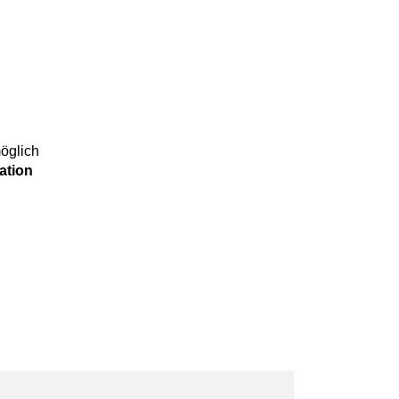
öglich
lation