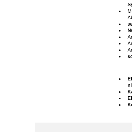
S
Ma
A
s
N
A
A
A
s
E
n
K
E
Ke