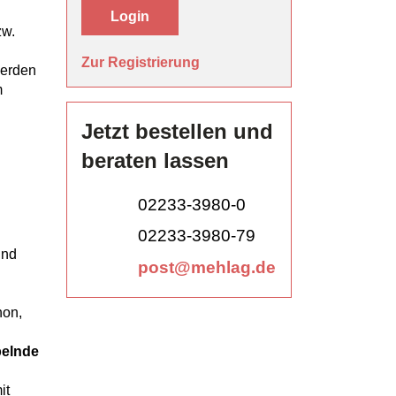
Login
zw.
Zur Registrierung
werden
m
Jetzt bestellen und
beraten lassen
02233-3980-0
02233-3980-79
und
post@mehlag.de
hon,
pelnde
it