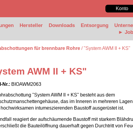
Konto
ungen
Hersteller
Downloads
Entsorgung
Untern
► Jo
abschottungen für brennbare Rohre
/ "System AWM II + KS"
ystem AWM II + KS"
l-Nr.:
BIOAWM2063
ohrabschottung "System AWM II + KS" besteht aus dem
schutzmanschettengehäuse, das im Inneren in mehreren Lagen
hochwirksamen intumeszierenden Baustoff ausgerüstet ist.
ndfall reagiert der aufschäumende Baustoff mit starkem Blähdr
rschließt die Bauteilöffnung dauerhaft gegen Durchtritt von Fe
.