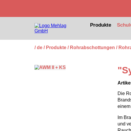
Kabelabschottungen
Mörtelschott
Produkte
Schul
Plattenschott (Weichschott)
Plattenschott (sonstige Systeme)
/ de
/ Produkte
/ Rohrabschottungen
/ Rohr
Kissenschott
"S
Formteilschott (Steine+Stopfen)
Sonstige Kabelabschottungen
Artike
Die R
Schaumschott (Brandschutzschaum)
Brand
einem 
Boxenschott (Kabelboxen)
Im Bra
und ve
Rauch