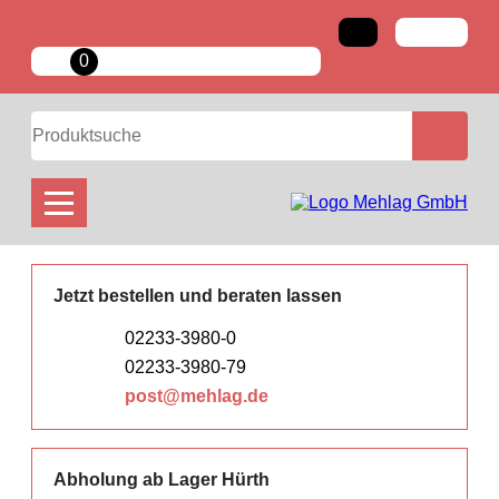
Kabelabschottungen
Rohrabschottungen
Produkte
0
Kabelabschottungen
Mörtelschott
Rohrabschottungen für brennbare Rohre
Rohrabschottungen
Plattenschott (Weichschott)
Rohrabschottungen für nichtbrennbare Rohre
Kombiabschottungen
Plattenschott (sonstige Systeme)
Fugenabschottungen
Kissenschott
Brandschutzmörtel
Formteilschott (Steine+Stopfen)
Jetzt bestellen und beraten lassen
Holzbrandschutz
Sonstige Kabelabschottungen
02233-3980-0
Kabellängsschutz
Schaumschott (Brandschutzschaum)
02233-3980-79
post@mehlag.de
Brandschutz-Kabelkanäle
Boxenschott (Kabelboxen)
Verarbeitungsgeräte
Abholung ab Lager Hürth