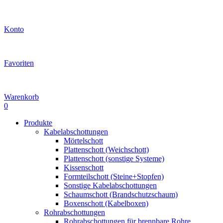
Konto
Favoriten
Warenkorb
0
Produkte
Kabelabschottungen
Mörtelschott
Plattenschott (Weichschott)
Plattenschott (sonstige Systeme)
Kissenschott
Formteilschott (Steine+Stopfen)
Sonstige Kabelabschottungen
Schaumschott (Brandschutzschaum)
Boxenschott (Kabelboxen)
Rohrabschottungen
Rohrabschottungen für brennbare Rohre